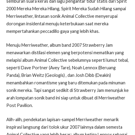
semburan suara keras dan lagu pengantar tidur statis dari Spirit
2000 Mereka Mereka Hilang, Spirit Mereka Sudah Hilang sampai
Merriweather, lintasan sonik Animal Collective menyerupai
dorongan insidental menuju keterbukaan saat mereka
mempertahankan peccadillo gaya yang lebih khas.
Menuju Merriweather, album band 2007 Strawberry Jam
menawarkan distilasi elemen yang berpotensi mematikan yang
melapisi album Animal Collective sebelumnya seperti lumut tebal,
seperti Dave Portner (Avey Tare), Noah Lennox (Beruang
Panda), Brian Weitz (Geologis) , dan Josh Dibb (Deakin)
menambahkan romantisme yang baru ditemukan pada minuman
sonik mereka. Tapi sangat sedikit di Strawberry Jam menunjuk ke
arah lompatan sonik band ini siap untuk dibuat di Merriweather
Post Pavilion.
Alih-alih, pendekatan lapisan-sampel Merriweather menarik
inspirasi langsung dari tolok ukur 2007 lainnya dalam semesta
Animal Collective yang lebih besar: album ketiga Lennox sebagai