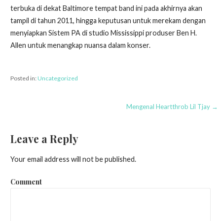
terbuka di dekat Baltimore tempat band ini pada akhirnya akan
tampil di tahun 2011, hingga keputusan untuk merekam dengan
menyiapkan Sistem PA di studio Mississippi produser Ben H.
Allen untuk menangkap nuansa dalam konser.
Posted in:
Uncategorized
Mengenal Heartthrob Lil Tjay →
P
o
Leave a Reply
s
Your email address will not be published.
t
n
Comment
a
v