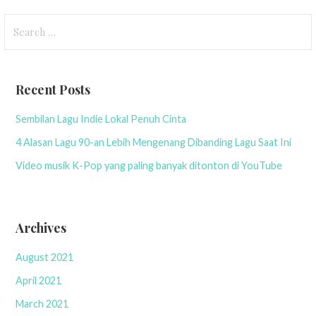
S
e
a
r
Recent Posts
c
h
Sembilan Lagu Indie Lokal Penuh Cinta
f
4 Alasan Lagu 90-an Lebih Mengenang Dibanding Lagu Saat Ini
o
r
Video musik K-Pop yang paling banyak ditonton di YouTube
:
Archives
August 2021
April 2021
March 2021